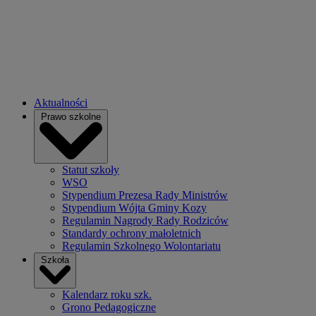
Aktualności
Główna
Prawo szkolne
nawigacja
Statut szkoły
WSO
Stypendium Prezesa Rady Ministrów
Stypendium Wójta Gminy Kozy
Regulamin Nagrody Rady Rodziców
Standardy ochrony małoletnich
Regulamin Szkolnego Wolontariatu
Szkoła
Kalendarz roku szk.
Grono Pedagogiczne