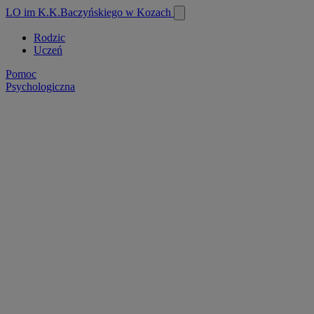
Przejdź
LO im K.K.Baczyńskiego w Kozach
do
treści
Rodzic
Uczeń
Top
menu
Pomoc
Psychologiczna