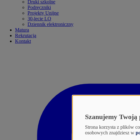
Druki szkolne
Podręczniki
Projekty Unijne
30-lecie LO
Dziennik elektroniczny
Matura
Rekrutacja
Kontakt
Szanujemy Twoją 
Strona korzysta z plików c
osobowych znajdziesz w
po